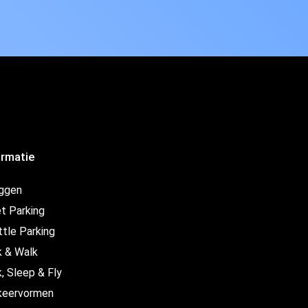
ormatie
oggen
t Parking
ttle Parking
k & Walk
, Sleep & Fly
keervormen