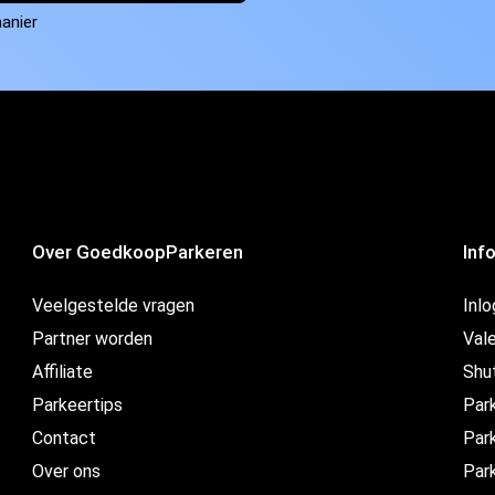
anier
Over GoedkoopParkeren
Inf
Veelgestelde vragen
Inl
Partner worden
Vale
Affiliate
Shu
Parkeertips
Par
Contact
Park
Over ons
Par