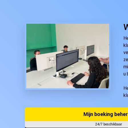
W
He
kl
ve
ze
mi
u 
He
kl
Mijn boeking behe
24/7 beschikbaar