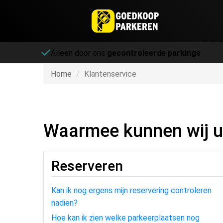
Alleen door ons
gecontroleerde parkings
Home
Klantenservice
Waarmee kunnen wij u
Reserveren
Kan ik nog ergens mijn reservering controleren
nadien?
Hoe kan ik zien welke parkeerplaatsen nog