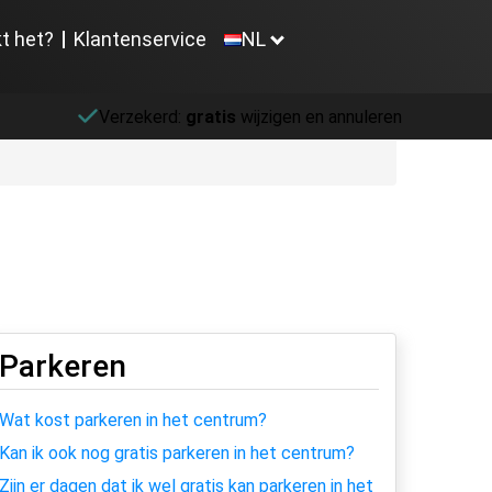
t het?
Klantenservice
NL
Verzekerd:
gratis
wijzigen en annuleren
Parkeren
Wat kost parkeren in het centrum?
Kan ik ook nog gratis parkeren in het centrum?
Zijn er dagen dat ik wel gratis kan parkeren in het