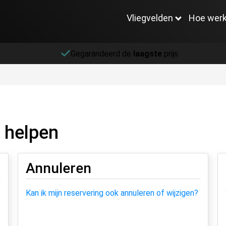
Vliegvelden
Hoe werk
Gegarandeerd de
laagste
prijs
 helpen
Annuleren
Kan ik mijn reservering ook annuleren of wijzigen?