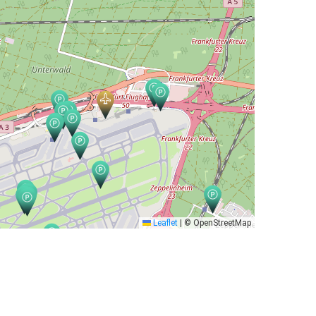
Leaflet
|
© OpenStreetMap