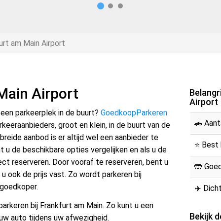
rt am Main Airport
Main Airport
Belangr
Airport
 een parkeerplek in de buurt?
GoedkoopParkeren
🚗 Aant
rkeeraanbieders, groot en klein, in de buurt van de
breide aanbod is er altijd wel een aanbieder te
⭐ Best 
t u de beschikbare opties vergelijken en als u de
ct reserveren. Door vooraf te reserveren, bent u
🤲 Goe
u ook de prijs vast. Zo wordt parkeren bij
 goedkoper.
✈️ Dicht
parkeren bij Frankfurt am Main. Zo kunt u een
Bekijk d
w auto tijdens uw afwezigheid.