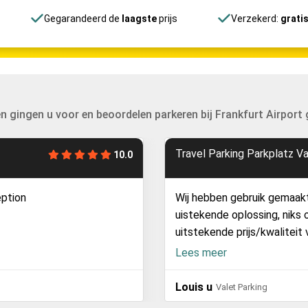
Gegarandeerd de
laagste
prijs
Verzekerd:
grati
n gingen u voor en beoordelen parkeren bij Frankfurt Airport
Travel Parking Parkpl
9.2
rking service. Was een
Prima service. Alleen 
n. Wij vonden het echt van een
medewerker wat gepik
 de terugweg hadden we 24 uur
wachten. De parkeerk
 te bellen aangezien we al in het
betalen. Slechts 2,50.
Lees meer
anrader dus.
maken.
Remco v
Valet Parking