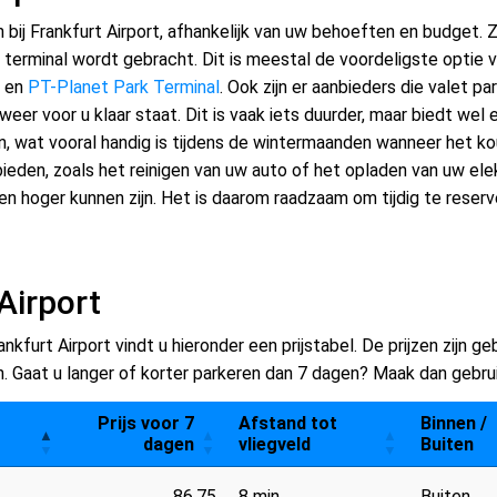
n bij Frankfurt Airport, afhankelijk van uw behoeften en budget. 
terminal wordt gebracht. Dit is meestal de voordeligste optie 
en
PT-Planet Park Terminal
. Ook zijn er aanbieders die valet p
eer voor u klaar staat. Dit is vaak iets duurder, maar biedt wel
wat vooral handig is tijdens de wintermaanden wanneer het koud 
nbieden, zoals het reinigen van uw auto of het opladen van uw ele
en hoger kunnen zijn. Het is daarom raadzaam om tijdig te reserv
Airport
kfurt Airport vindt u hieronder een prijstabel. De prijzen zijn g
. Gaat u langer of korter parkeren dan 7 dagen? Maak dan gebrui
Prijs voor 7
Afstand tot
Binnen /
dagen
vliegveld
Buiten
86,75
8 min
Buiten