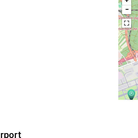
+
−
rport