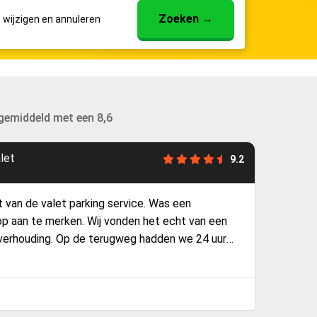
Zoeken
→
s
wijzigen en annuleren
 gemiddeld met een 8,6
atz Valet
9.2
bij het ophalen van de auto na de terugreis was de
eerd dat we op de verkeerde verdieping stonden te
aart was ook verlopen en moesten nog een keer
 Maar ik raad iedereen aan om hier gebruik van te