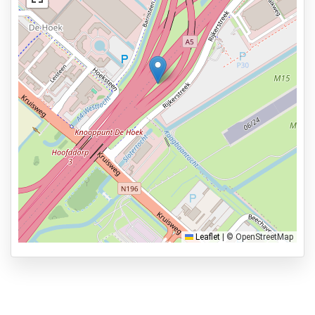
Asfalt of bestrating
Verlicht terrein
Bekijk op kaart
Bewaker ter plaatse
Toiletten aanwezig
Services
24 uur per dag geopend
Vooraf reserveren
3.9km naar vertrekhal
Parkeervormen
Leaflet
|
© OpenStreetMap
Shuttle Parking
Valet Parking
Park & Walk