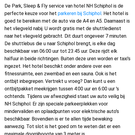
De Park, Sleep & Fly service van hotel NH Schiphol is de
perfecte keuze voor het
parkeren bij Schiphol
. Het hotel is
goed te bereiken met de auto via de A4 en A5. Daarnaast is
het vliegveld nabij. U wordt gratis met de shuttledienst
naar het vliegveld gebracht. Dit duurt ongeveer 7 minuten.
De shuttlebus die u naar Schiphol brengt, is elke dag
beschikbaar van 06:00 uur tot 23:45 uur. Deze rijdt elk
halfuur in beide richtingen. Buiten deze uren worden er taxi's
ingezet. Het hotel beschikt onder andere over een
fitnessruimte, een zwembad en een sauna. Ook is het
ontbijt inbegrepen. Vertrekt u vroeg? Dan kunt u een
ontbijtpakket meekrijgen tussen 4:00 uur en 6:00 uur 's
ochtends. Tijdens uw afwezigheid staat uw auto veilig bij
NH Schiphol. Er zijn speciale parkeerplekken voor
mindervaliden en oplaadpunten voor elektrische auto's
beschikbaar. Bovendien is er te allen tijde bewaking
aanwezig. Tot slot is het goed om te weten dat er een
maximale doorrijhoogte van 3 meter is.