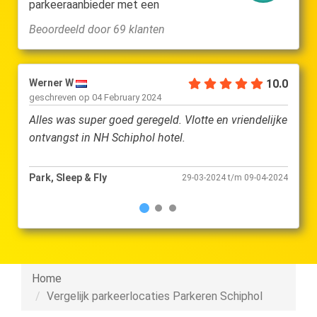
parkeeraanbieder met een
Beoordeeld door 69 klanten
Werner W
10.0
Dietr
geschreven op
04 February 2024
gesch
Alles was super goed geregeld. Vlotte en vriendelijke
...kan
ontvangst in NH Schiphol hotel.
Park, Sleep & Fly
Park, 
29-03-2024 t/m 09-04-2024
Home
Vergelijk parkeerlocaties Parkeren Schiphol