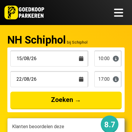
NH Schiphol
bij Schiphol
10:00
17:00
Zoeken
→
8.7
Klanten beoordelen deze