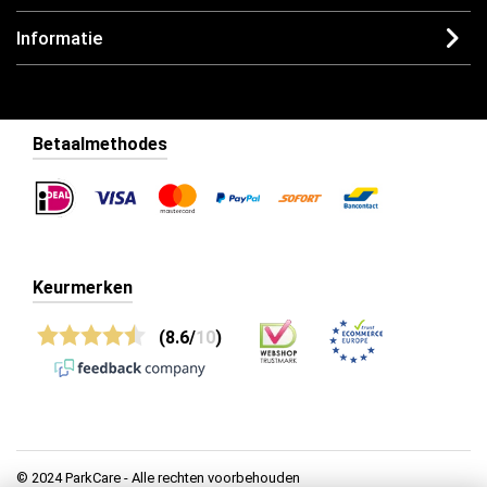
Informatie
Betaalmethodes
Keurmerken
(8.6/
10
)
© 2024 ParkCare - Alle rechten voorbehouden