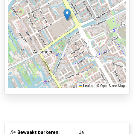
Verlicht terrein
Bekijk op kaart
Services
24 uur per dag geopend
Vooraf reserveren
8 min naar vertrekhal
Parkeervormen
Shuttle Parking
Valet Parking
Leaflet
|
© OpenStreetMap
Park & Walk
Park, Sleep & Fly
Bewaakt parkeren:
Ja