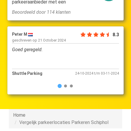
parkeeraanbieder met een
Beoordeeld door 114 klanten
Peter M
8.3
Anton
geschreven op
21 October 2024
gesch
Goed geregeld.
Ook ‘
Schiph
Shuttle Parking
Shutt
24-10-2024 t/m 03-11-2024
Home
Vergelijk parkeerlocaties Parkeren Schiphol