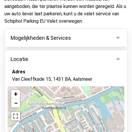
aangeboden, die ter plaatse kunnen worden geregeld. Als u
uw auto liever laat parkeren, kunt u de valet service van
Schiphol Parking EU Valet overwegen.
Mogelijkheden & Services
Mogelijkheden
Locatie
Binnen parkeren
Adres
Autosleutels behouden
Van Cleeffkade 15, 1431 BA, Aalsmeer
Asfalt of bestrating
Camerabewaking
+
−
Autowassen
Elektrisch laadstation
Beveiligd parkeren