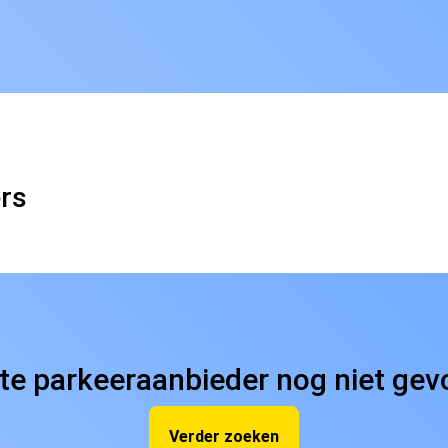
ers
ste parkeeraanbieder nog niet ge
Verder zoeken