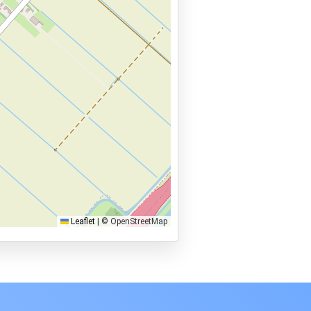
Leaflet
|
© OpenStreetMap