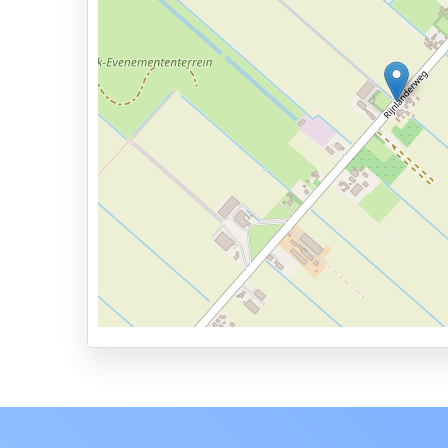
Services
24 uur per dag geopend
Vooraf reserveren
6 min naar vertrekhal
Bekijk op kaart
Parkeervormen
Shuttle Parking
Valet Parking
Park & Walk
Park, Sleep & Fly