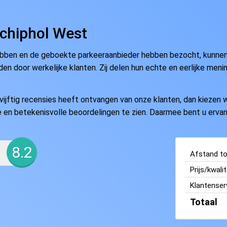
chiphol West
ebben en de geboekte parkeeraanbieder hebben bezocht, kunnen e
en door werkelijke klanten. Zij delen hun echte en eerlijke meni
ftig recensies heeft ontvangen van onze klanten, dan kiezen wi
ate en betekenisvolle beoordelingen te zien. Daarmee bent u ervan
8.2
Afstand tot
Prijs/kwalit
Klantenser
Totaal