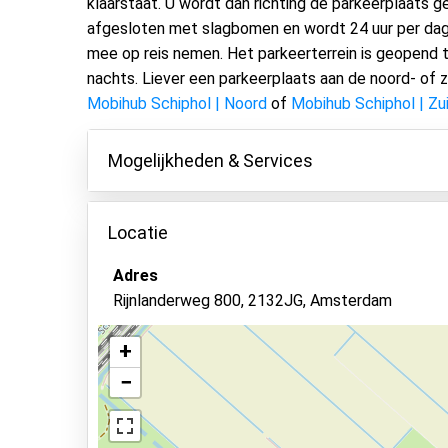
klaarstaat. U wordt dan richting de parkeerplaats ge
afgesloten met slagbomen en wordt 24 uur per dag 
mee op reis nemen. Het parkeerterrein is geopend tu
nachts. Liever een parkeerplaats aan de noord- of zu
Mobihub Schiphol | Noord
of
Mobihub Schiphol | Zu
Mogelijkheden & Services
Mogelijkheden
Locatie
Binnen parkeren
Adres
Autosleutels behouden
Rijnlanderweg 800, 2132JG, Amsterdam
Toiletten aanwezig
Camerabewaking
+
−
Asfalt of bestrating
Verlicht terrein