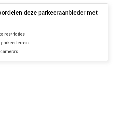
oordelen deze parkeeraanbieder met
e restricties
 parkeerterrein
scamera's