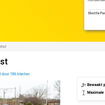
e Parking
Shuttle Pa
22-11-2024 t/m 02-12-2024
phol
st
 door 186 klanten
Bewaakt p
Maximale 