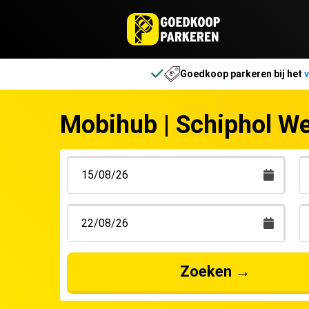
Goedkoop parkeren bij het
v
Mobihub | Schiphol W
Henny
Zoeken
→
geschr
Goede 
voor d