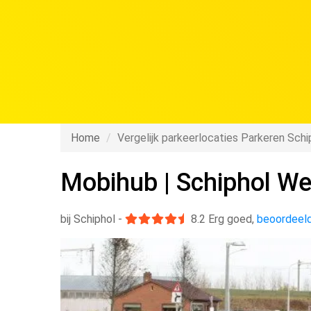
Shuttl
Home
Vergelijk parkeerlocaties Parkeren Schi
Mobihub | Schiphol We
bij Schiphol
-
8.2
Erg goed
,
beoordeeld