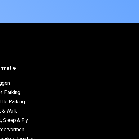
ormatie
oggen
t Parking
ttle Parking
k & Walk
, Sleep & Fly
keervormen
 parkeerlocaties