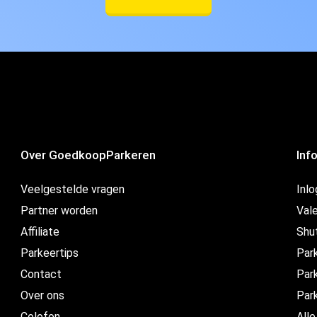
Over GoedkoopParkeren
Inf
Veelgestelde vragen
Inl
Partner worden
Vale
Affiliate
Shu
Parkeertips
Par
Contact
Park
Over ons
Par
Colofon
Alle