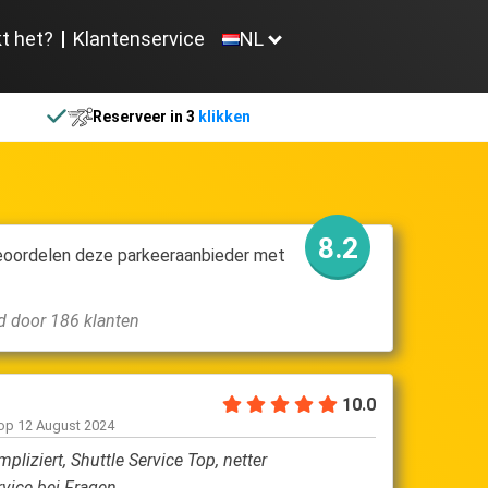
t het?
Klantenservice
NL
Reserveer in 3
klikken
8.2
eoordelen deze parkeeraanbieder met
d door 186 klanten
10.0
Margaret M
 op
12 August 2024
geschreven op
24
pliziert, Shuttle Service Top, netter
Prima service, 
vice bei Fragen
het vliegveld 