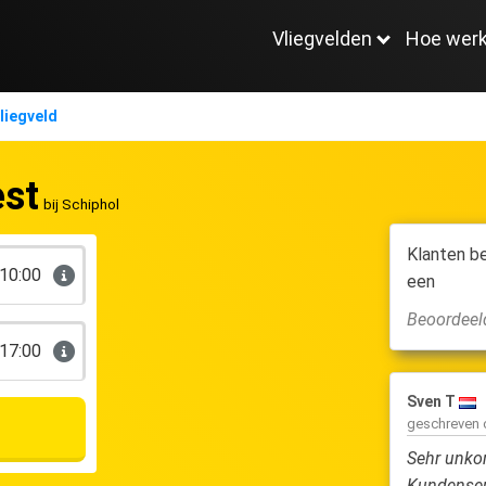
Vliegvelden
Hoe werk
liegveld
est
bij Schiphol
Klanten b
10:00
een
Beoordeel
17:00
 T
10.0
Sven T
even op
11 September 2024
geschreven
service en vriendelijke chauffeurs en perfecte locatie
Sehr unkom
e auto, top!
Kundenser