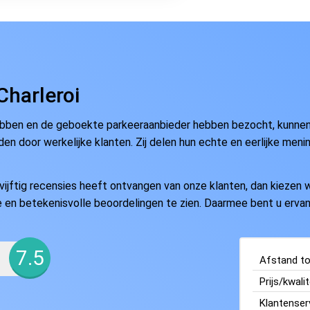
Charleroi
ebben en de geboekte parkeeraanbieder hebben bezocht, kunnen e
en door werkelijke klanten. Zij delen hun echte en eerlijke meni
ftig recensies heeft ontvangen van onze klanten, dan kiezen wi
ate en betekenisvolle beoordelingen te zien. Daarmee bent u ervan
7.5
Afstand tot
Prijs/kwalit
Klantenser