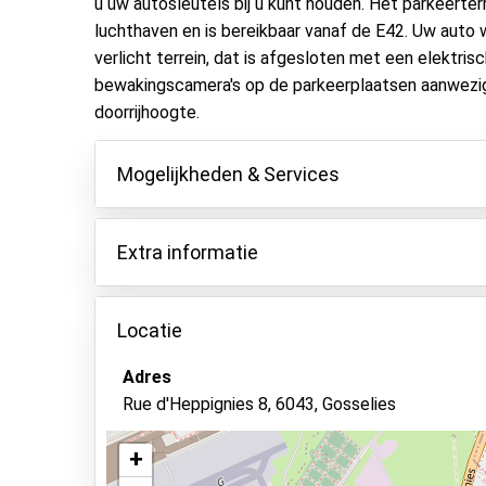
u uw autosleutels bij u kunt houden. Het parkeerter
luchthaven en is bereikbaar vanaf de E42. Uw auto
verlicht terrein, dat is afgesloten met een elektrisc
bewakingscamera's op de parkeerplaatsen aanwezig
doorrijhoogte.
Mogelijkheden & Services
Mogelijkheden
Extra informatie
Binnen parkeren
De reis met de shuttlebus zit niet bij de prijs i
Autosleutels behouden
bijgeboekt worden. Lopen naar de luchthaven is 
Locatie
Asfalt of bestrating
Een shuttlebus retourticket kost €8,- per persoo
Adres
Camerabewaking
af op de luchthaven om kosten te besparen.
Rue d'Heppignies 8, 6043, Gosselies
Door de nieuwe regelgeving van de luchthaven g
Parkeerplek voor mindervaliden
boeking.
Verlicht terrein
+
Alle extra kosten dienen ter plekke aan de aanb