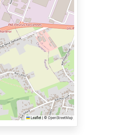
Leaflet
|
© OpenStreetMap