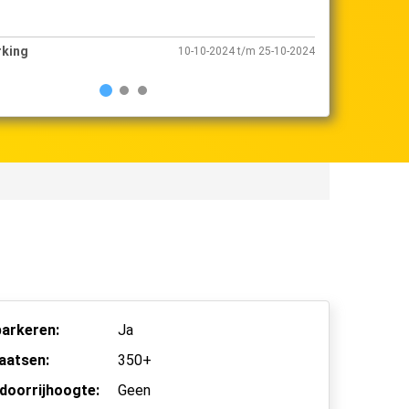
Shuttle Parking
 t/m 25-10-2024
13-10-2024 t/m 
arkeren:
Ja
aatsen:
350+
doorrijhoogte:
Geen