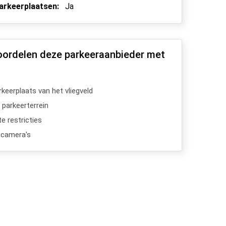
parkeerplaatsen:
Ja
oordelen deze parkeeraanbieder met
arkeerplaats van het vliegveld
 parkeerterrein
e restricties
scamera's