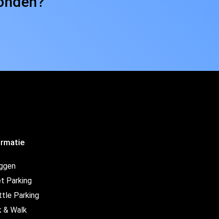
vonden?
ormatie
oggen
t Parking
ttle Parking
k & Walk