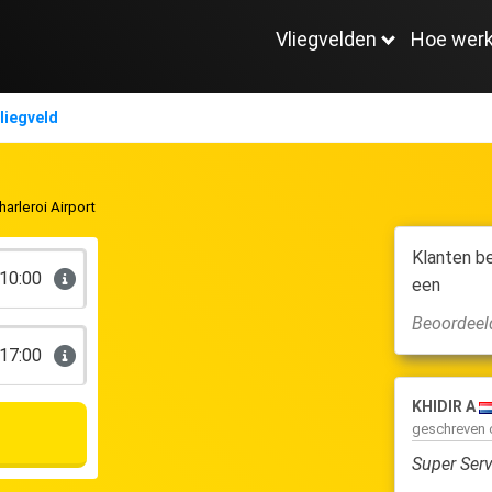
Vliegvelden
Hoe werk
liegveld
Charleroi Airport
Klanten b
10:00
een
Beoordeel
17:00
KHIDIR A
geschreven op
09 October 2024
Super Service