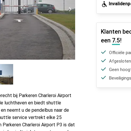
Invaliden
Klanten be
een
7.5
!
Officiële p
Afgesloten
Geen hoogt
Beveiliging
erecht bij Parkeren Charleroi Airport
 de luchthaven en biedt shuttle
o en neemt u de pendelbus naar de
huttle service vertrekt elke 25
 Parkeren Charleroi Airport P3 is dat