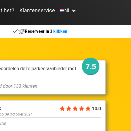
t het?
Klantenservice
NL
Reserveer in 3
klikken
7.5
eoordelen deze parkeeraanbieder met
d door 133 klanten
10.0
Athanasios P
geschreven op
29 August 2024
Leider etwas überfüllt,welches die parkplatzsuche 
erwscherr