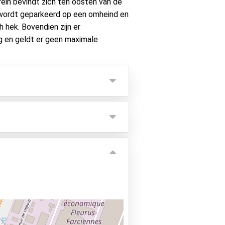
rein bevindt zich ten oosten van de
 wordt geparkeerd op een omheind en
h hek. Bovendien zijn er
 en geldt er geen maximale
nbegrepen. Deze kan apart
ook mogelijk in circa 20 minuten.
n. Tip: zet je passagiers eerst
eldt er een toeslag van €5,- per
ieder betaald te worden.