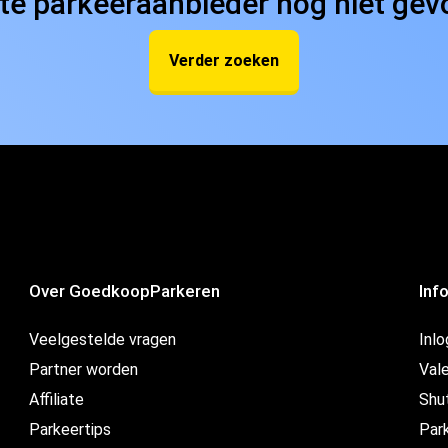
ste parkeeraanbieder nog niet ge
Verder zoeken
Over GoedkoopParkeren
Inf
Veelgestelde vragen
Inl
Partner worden
Vale
Affiliate
Shu
Parkeertips
Par