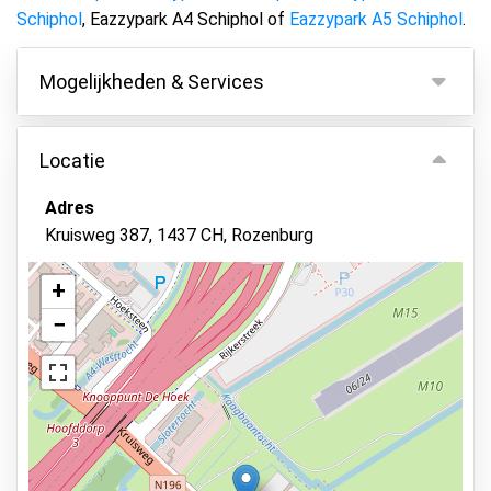
Schiphol
, Eazzypark A4 Schiphol of
Eazzypark A5 Schiphol
.
Mogelijkheden & Services
Mogelijkheden
Locatie
Binnen parkeren
Adres
Autosleutels behouden
Kruisweg 387, 1437 CH, Rozenburg
Camerabewaking
Beveiligd parkeren
+
−
Verlicht terrein
Asfalt of bestrating
Autowassen
Elektrisch laadstation
Bekijk op kaart