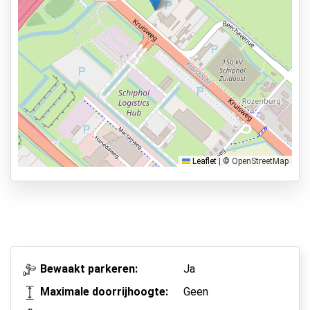
Services
24 uur per dag geopend
Vooraf reserveren
5 min naar vertrekhal
Parkeervormen
Shuttle Parking
Valet Parking
Leaflet
|
© OpenStreetMap
Park & Walk
Park, Sleep & Fly
Bewaakt parkeren:
Ja
Maximale doorrijhoogte:
Geen