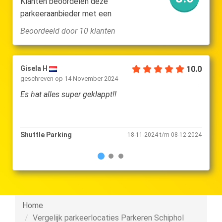
Klanten beoordelen deze
parkeeraanbieder met een
Beoordeeld door 10 klanten
Gisela H
10.0
Julia
geschreven op
14 November 2024
gesch
Es hat alles super geklappt!!
Es ha
funkti
Shuttle Parking
Shutt
18-11-2024 t/m 08-12-2024
Home
Vergelijk parkeerlocaties Parkeren Schiphol