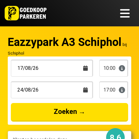
Eazzypark A3 Schiphol
bij
Schiphol
10:00
17:00
Zoeken
→
8.6