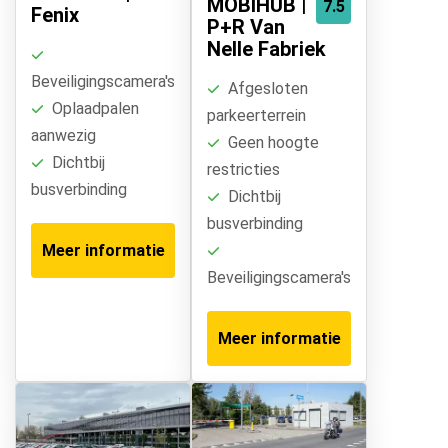
MOBIHUB |
7.5
Fenix
P+R Van
Nelle Fabriek
Beveiligingscamera's
Afgesloten
Oplaadpalen
parkeerterrein
aanwezig
Geen hoogte
Dichtbij
restricties
busverbinding
Dichtbij
busverbinding
Meer informatie
Beveiligingscamera's
Meer informatie