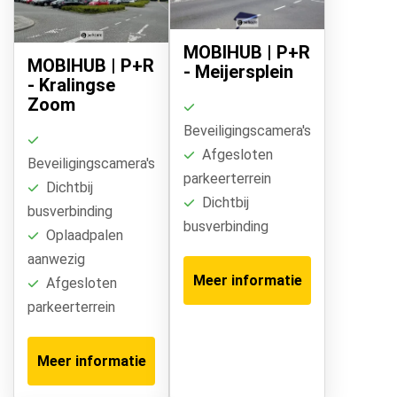
MOBIHUB | P+R
MOBIHUB | P+R
- Meijersplein
- Kralingse
Zoom
Beveiligingscamera's
Afgesloten
Beveiligingscamera's
parkeerterrein
Dichtbij
Dichtbij
busverbinding
busverbinding
Oplaadpalen
aanwezig
Meer informatie
Afgesloten
parkeerterrein
Meer informatie