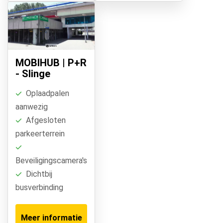
MOBIHUB | P+R
- Slinge
Oplaadpalen
aanwezig
Afgesloten
parkeerterrein
Beveiligingscamera's
Dichtbij
busverbinding
Meer informatie