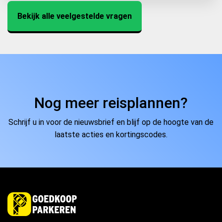
Met een GPK kunt u gratis parkeren op de meer dan
Bolwerk. Voor de voordeligste parkeerplek kunt u
80 gehandicaptenparkeerplaatsen in Gouda net als
Bekijk alle veelgestelde vragen
gebruik maken van de vergelijkingstool.
op de algemene parkeerplaatsen.
Nog meer reisplannen?
Schrijf u in voor de nieuwsbrief en blijf op de hoogte van de
laatste acties en kortingscodes.