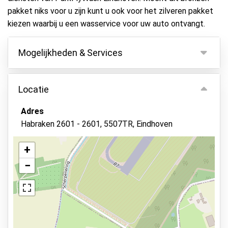
pakket niks voor u zijn kunt u ook voor het zilveren pakket
kiezen waarbij u een wasservice voor uw auto ontvangt.
Mogelijkheden & Services
Mogelijkheden
Locatie
Binnen parkeren
Adres
Autosleutels behouden
Habraken 2601 - 2601, 5507TR, Eindhoven
Camerabewaking
Autowassen
+
−
Bewaker ter plaatse
Beveiligd parkeren
Asfalt of bestrating
Verlicht terrein