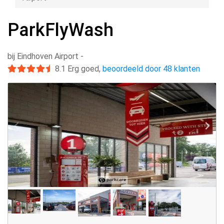
ParkFlyWash
bij Eindhoven Airport
-
8.1
Erg goed
,
beoordeeld door 48 klanten