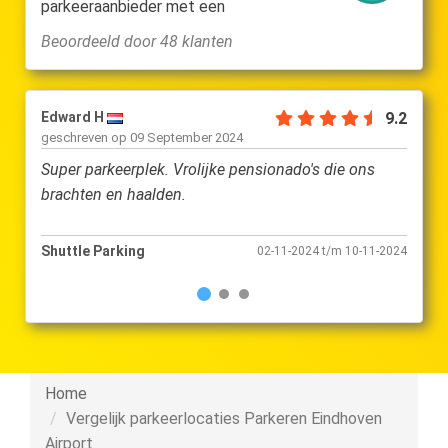
parkeeraanbieder met een
Beoordeeld door 48 klanten
Edward H
9.2
J. W. 
geschreven op
09 September 2024
gesch
Super parkeerplek. Vrolijke pensionado's die ons
top
brachten en haalden.
Shuttle Parking
Shutt
02-11-2024 t/m 10-11-2024
Home
Vergelijk parkeerlocaties Parkeren Eindhoven
Airport