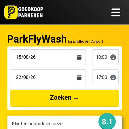
ParkFlyWash
bij Eindhoven Airport
10:00
17:00
Zoeken
→
8.1
Klanten beoordelen deze