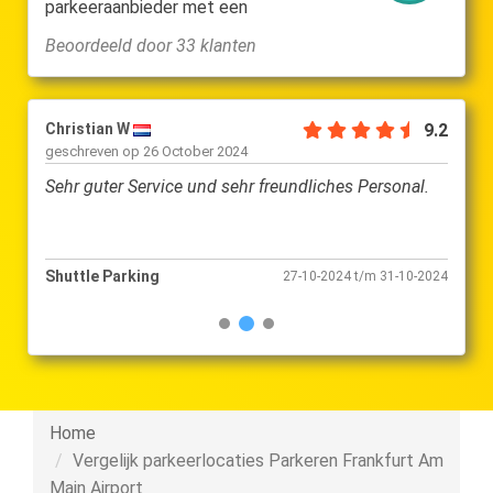
parkeeraanbieder met een
Beoordeeld door 33 klanten
9.2
Christian W
9.2
Rüdig
geschreven op
26 October 2024
gesch
Sehr guter Service und sehr freundliches Personal.
Kunde
Shuttle Parking
Shutt
11-2024
27-10-2024 t/m 31-10-2024
Home
Vergelijk parkeerlocaties Parkeren Frankfurt Am
Main Airport