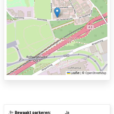
Services
Bekijk op kaart
24 uur per dag geopend
Vooraf reserveren
3 min naar vertrekhal
Parkeervormen
Shuttle Parking
Valet Parking
Park & Walk
Leaflet
|
© OpenStreetMap
Park, Sleep & Fly
Bewaakt parkeren:
Ja