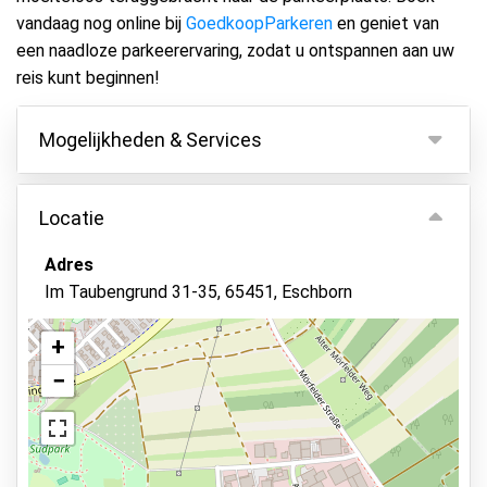
vandaag nog online bij
GoedkoopParkeren
en geniet van
een naadloze parkeerervaring, zodat u ontspannen aan uw
reis kunt beginnen!
Mogelijkheden & Services
Mogelijkheden
Locatie
Binnen parkeren
Adres
Autosleutels behouden
Im Taubengrund 31-35, 65451, Eschborn
Asfalt of bestrating
Camerabewaking
+
−
Autowassen
Beveiligd parkeren
Verlicht terrein