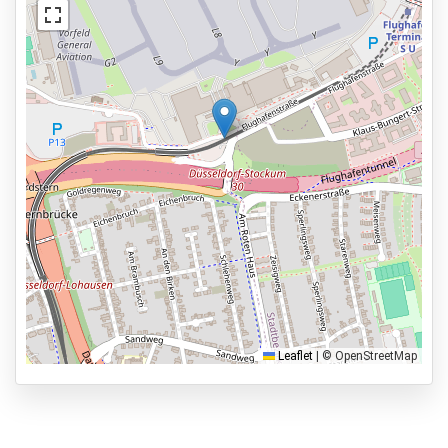
Autowassen
Services
Geopend van 03:00 - 00:00
Bekijk op kaart
Vooraf reserveren
0.1km naar vertrekhal
Parkeervormen
Shuttle Parking
Valet Parking
Park & Walk
Park, Sleep & Fly
Leaflet
|
© OpenStreetMap