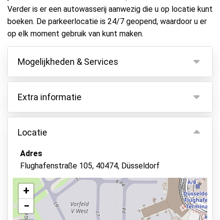
Verder is er een autowasserij aanwezig die u op locatie kunt
boeken. De parkeerlocatie is 24/7 geopend, waardoor u er
op elk moment gebruik van kunt maken.
Mogelijkheden & Services
Mogelijkheden
Extra informatie
Binnen parkeren
Aangezien de luchthaven binnen een milieuzone ligt,
Autosleutels behouden
is een milieuvignet vereist.
Locatie
Camerabewaking
Voertuigen langer dan 4 meter geldt een toeslag
Adres
Beveiligd parkeren
van €40.
Flughafenstraße 105, 40474, Düsseldorf
Alle extra kosten dienen ter plekke aan de
Asfalt of bestrating
aanbieder betaald te worden.
Verlicht terrein
+
−
Status van de auto