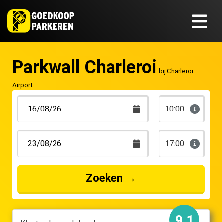
Parkwall Charleroi
bij Charleroi
Airport
10:00
17:00
Zoeken
→
9.1