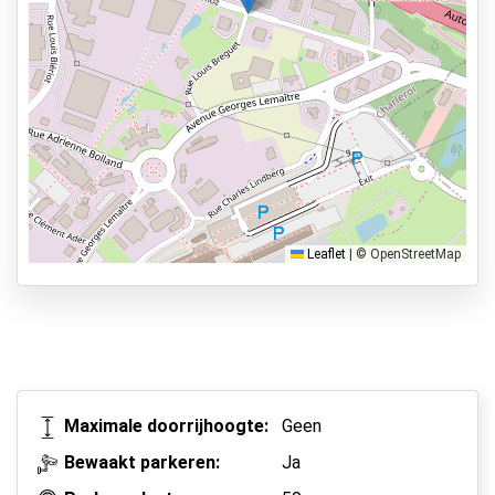
Parkeervormen
Shuttle Parking
Valet Parking
Park & Walk
Park, Sleep & Fly
Leaflet
|
© OpenStreetMap
Maximale doorrijhoogte:
Geen
Bewaakt parkeren:
Ja