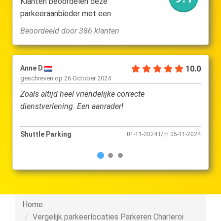
Klanten beoordelen deze
parkeeraanbieder met een
Beoordeeld door 386 klanten
10.0
Betty J
geschreven op
16 September 2024
cte
Altijd punctueel, vlot en vriendelijk!
Shuttle Parking
11-2024 t/m 05-11-2024
25-10-2024 t/m 0
Home
Vergelijk parkeerlocaties Parkeren Charleroi