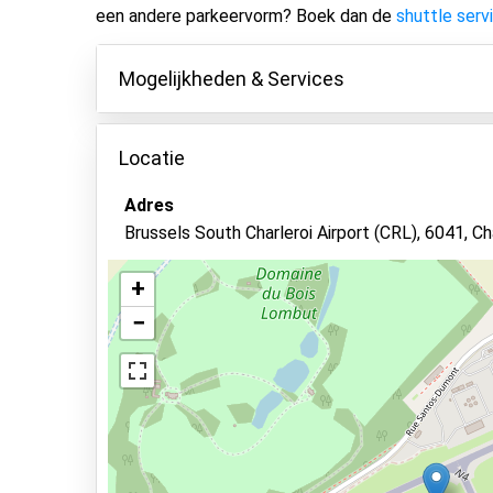
een andere parkeervorm? Boek dan de
shuttle serv
Mogelijkheden & Services
Mogelijkheden
Locatie
Binnen parkeren
Adres
Autosleutels behouden
Brussels South Charleroi Airport (CRL), 6041, Ch
Asfalt of bestrating
Camerabewaking
+
−
Bewaker ter plaatse
Verlicht terrein
Beveiligd parkeren
Services