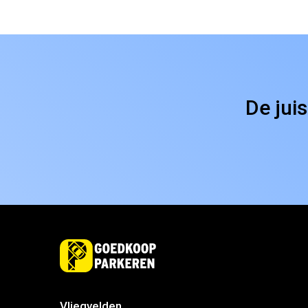
De jui
Vliegvelden