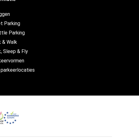
oggen
t Parking
ttle Parking
k & Walk
, Sleep & Fly
keervormen
 parkeerlocaties