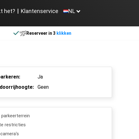
t het?
Klantenservice
NL
Reserveer in 3
klikken
arkeren:
Ja
doorrijhoogte:
Geen
 parkeerterrein
e restricties
scamera's