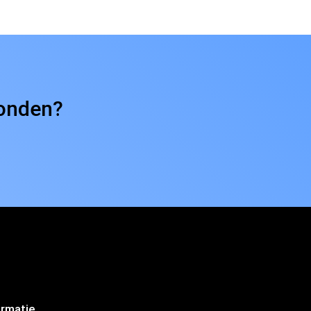
vonden?
ormatie