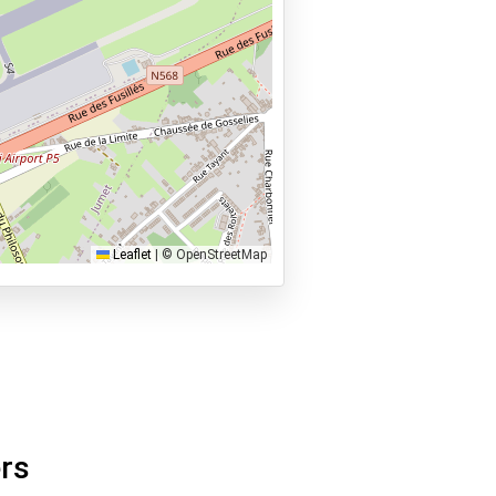
Leaflet
|
© OpenStreetMap
ers